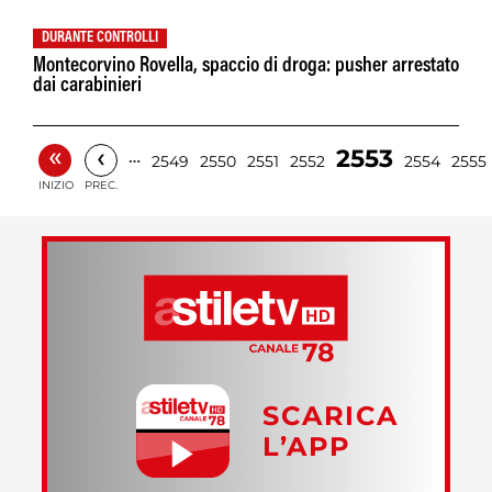
DURANTE CONTROLLI
Montecorvino Rovella, spaccio di droga: pusher arrestato
dai carabinieri
«
‹
2553
…
2549
2550
2551
2552
2554
2555
INIZIO
PREC.
SCARICA
L’APP