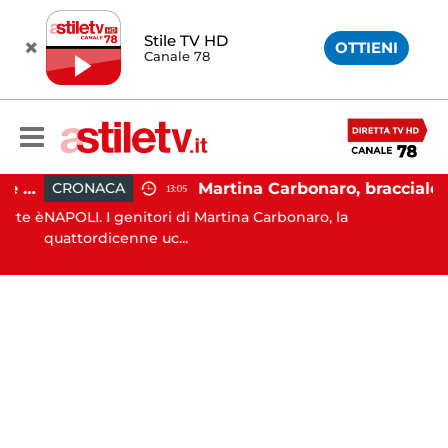
Stile TV HD
OTTIENI
Canale 78
Salerno, cadavere nel cortile di un palazzo: indaga la Polizia
Martina Carbonaro, braccialetto elettronico per i genitori della 14enne uccisa dall'ex
CRONACA
13:05
rte è
NAPOLI. I genitori di Martina Carbonaro, la
quattordicenne uc...