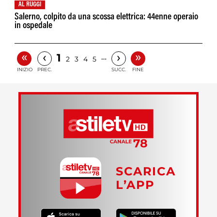
AL RUGGI
Salerno, colpito da una scossa elettrica: 44enne operaio
in ospedale
«
»
‹
›
1
…
2
3
4
5
INIZIO
PREC.
SUCC.
FINE
SCARICA
L’APP