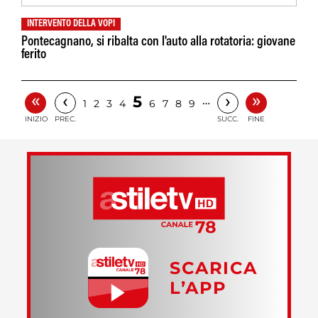
INTERVENTO DELLA VOPI
Pontecagnano, si ribalta con l'auto alla rotatoria: giovane
ferito
«
»
‹
›
5
…
1
2
3
4
6
7
8
9
INIZIO
PREC.
SUCC.
FINE
SCARICA
L’APP