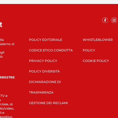
lla
POLICY EDITORIALE
WHISTLEBLOWER
Salerno al
CODICE ETICO CONDOTTA
POLICY
gli
/o
PRIVACY POLICY
COOKIE POLICY
POLICY DIVERSITÀ
ERRESTRE
DICHIARAZIONE DI
TRASPARENZA
LETV è
a
GESTIONE DEI RECLAMI
ziale, di
dio/video,
i e
spositivo