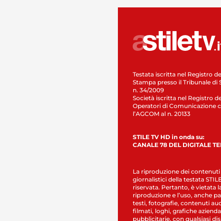
Testata iscritta nel Registro de
Stampa presso il Tribunale di 
n. 34/2009
Società iscritta nel Registro de
Operatori di Comunicazione c
l’AGCOM al n. 20133
STILE TV HD in onda su:
CANALE 78 DEL DIGITALE T
La riproduzione dei contenuti
giornalistici della testata STI
riservata. Pertanto, è vietata l
riproduzione e l’uso, anche par
testi, fotografie, contenuti au
filmati, loghi, grafiche aziendal
pubblicitarie, con qualsiasi di