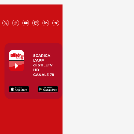
SCARICA
L’APP
di STILETV
HD
CANALE 78