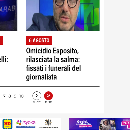
I
6 AGOSTO
Omicidio Esposito,
li:
rilasciata la salma:
fissati i funerali del
giornalista
»
›
6
…
7
8
9
10
SUCC.
FINE