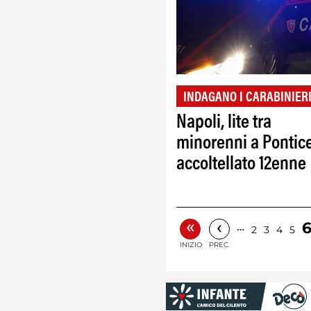
INDAGANO I CARABINIER
Napoli, lite tra
minorenni a Ponticel
accoltellato 12enne
«
‹
…
2
3
4
5
INIZIO
PREC.