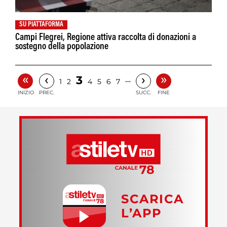
SU PIATTAFORMA
Campi Flegrei, Regione attiva raccolta di donazioni a
sostegno della popolazione
«
»
‹
›
3
…
1
2
4
5
6
7
INIZIO
PREC.
SUCC.
FINE
SCARICA
L’APP