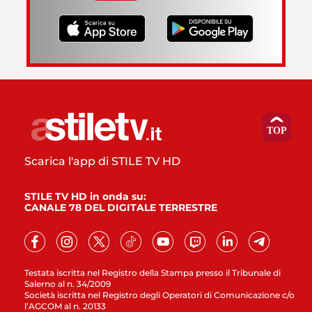
Scarica l'app di STILE TV HD
STILE TV HD in onda su:
CANALE 78 DEL DIGITALE TERRESTRE
Testata iscritta nel Registro della Stampa presso il Tribunale di
Salerno al n. 34/2009
Società iscritta nel Registro degli Operatori di Comunicazione c/o
l’AGCOM al n. 20133