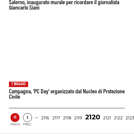
Salerno, inaugurato murale per ricordare il giornalista
Giancarlo Siani
7 MAGGIO
Campagna, 'PC Day' organizzato dal Nucleo di Protezione
Civile
«
‹
2120
…
2116
2117
2118
2119
2121
2122
212
INIZIO
PREC.