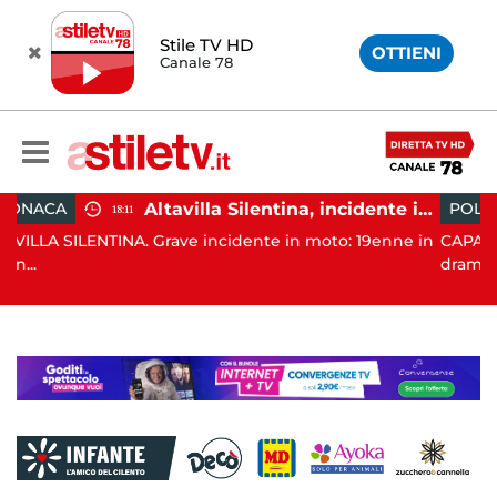
Stile TV HD
OTTIENI
Canale 78
Altavilla Silentina, incidente in moto nella notte: 19enne in prognosi riservata
POLITICA
19:43
Grave incidente in moto: 19enne in
CAPACCIO PAESTUM. È sta
drammatico, q...