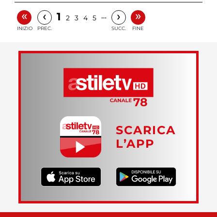
«
»
‹
›
1
…
2
3
4
5
INIZIO
PREC.
SUCC.
FINE
SCARICA
L’APP