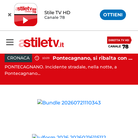
Stile TV HD
OTTIENI
Canale 78
, tenta di truffare anziana: 16enne denunciato dai carabinieri
Pontecagnano, si ribalta con l'auto alla rotatoria: giovane ferito
CRONACA
10:09
o
PONTECAGNANO. Incidente stradale, nella notte, a
C
Pontecagnano...
Ca