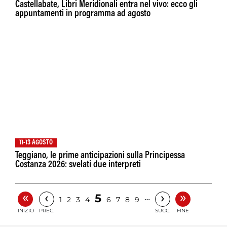
Castellabate, Libri Meridionali entra nel vivo: ecco gli
appuntamenti in programma ad agosto
11-13 AGOSTO
Teggiano, le prime anticipazioni sulla Principessa
Costanza 2026: svelati due interpreti
«
»
‹
›
5
…
1
2
3
4
6
7
8
9
INIZIO
PREC.
SUCC.
FINE