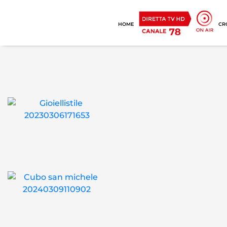
HOME
CR