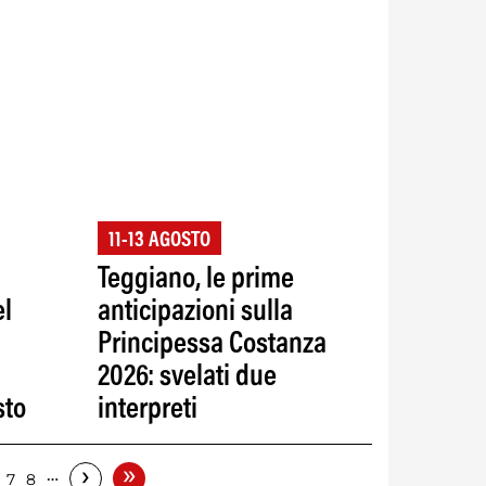
11-13 AGOSTO
Teggiano, le prime
el
anticipazioni sulla
Principessa Costanza
2026: svelati due
sto
interpreti
»
›
…
7
8