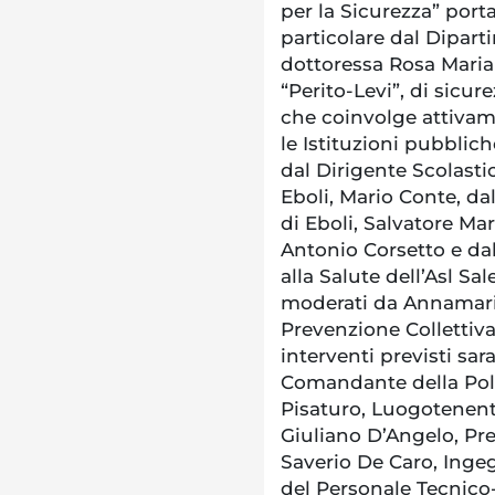
per la Sicurezza” porta
particolare dal Dipart
dottoressa Rosa Maria 
“Perito-Levi”, di sicur
che coinvolge attivame
le Istituzioni pubblich
dal Dirigente Scolasti
Eboli, Mario Conte, da
di Eboli, Salvatore Mar
Antonio Corsetto e da
alla Salute dell’Asl Sa
moderati da Annamaria
Prevenzione Collettiva 
interventi previsti sa
Comandante della Poliz
Pisaturo, Luogotenente
Giuliano D’Angelo, Pre
Saverio De Caro, Ingegn
del Personale Tecnico-I