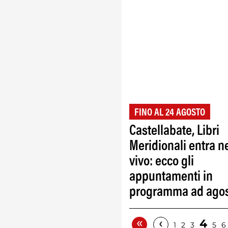
FINO AL 24 AGOSTO
Castellabate, Libri
Meridionali entra n
vivo: ecco gli
appuntamenti in
programma ad ago
«
‹
4
1
2
3
5
6