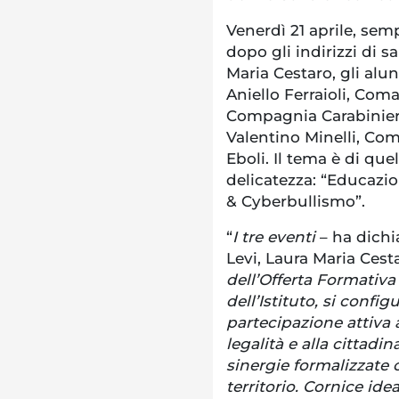
Venerdì 21 aprile, sem
dopo gli indirizzi di s
Maria Cestaro, gli alu
Aniello Ferraioli, Com
Compagnia Carabinieri 
Valentino Minelli, Com
Eboli. Il tema è di que
delicatezza: “Educazio
& Cyberbullismo”.
“
I tre eventi
– ha dichi
Levi, Laura Maria Cest
dell’Offerta Formativa
dell’Istituto, si conf
partecipazione attiva al
legalità e alla cittadi
sinergie formalizzate co
territorio. Cornice ide