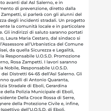
to avanti dal Asl Salerno, e in
imento di prevenzione, diretto dalla
Zampetti, si parlerà con gli alunni del
ezza degli incidenti stradali. Un progetto
nte la comunità locale e in particolare
e. Gli indirizzi di saluto saranno portati
co, Laura Maria Cestaro, dal sindaco si
ll’Assessore all’Urbanistica del Comune
isei, da quella Sicurezza e Legalità,
lla Responsabile U.O.S.D. Promozione
lerno, Rosa Zampetti. I lavori saranno
 Nobile, Responsabile U.O.S.D.
dei Distretti 64-65 dell’Asl Salerno. Gli
ranno quelli di Antonio Quaranta,
ia Stradale di Eboli, Gerardina
 della Polizia Municipale di Eboli,
sidente Della Croce Rossa di Serre,
ere della Protezione Civile e, infine,
spettivo dell’U.O.S.D. di Eboli.