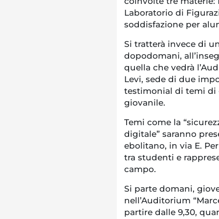
coinvolte tre materie: 
Laboratorio di Figuraz
soddisfazione per alun
Si tratterà invece di 
dopodomani, all’insegn
quella che vedrà l’Aud
Levi, sede di due impo
testimonial di temi di
giovanile.
Temi come la “sicurezz
digitale” saranno prese
ebolitano, in via E. P
tra studenti e rappres
campo.
Si parte domani, gioved
nell’Auditorium “Marcel
partire dalle 9,30, qu