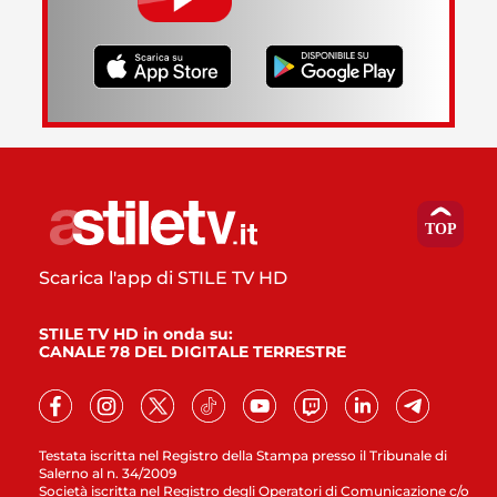
Scarica l'app di STILE TV HD
STILE TV HD in onda su:
CANALE 78 DEL DIGITALE TERRESTRE
Testata iscritta nel Registro della Stampa presso il Tribunale di
Salerno al n. 34/2009
Società iscritta nel Registro degli Operatori di Comunicazione c/o