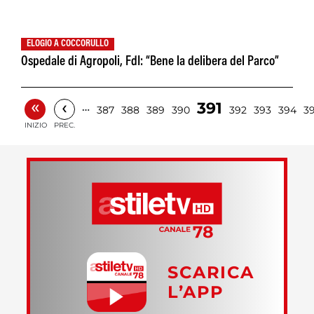
ELOGIO A COCCORULLO
Ospedale di Agropoli, FdI: “Bene la delibera del Parco”
«
‹
391
…
387
388
389
390
392
393
394
3
INIZIO
PREC.
SCARICA
L’APP