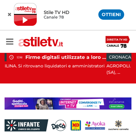
Stile TV HD
OTTIENI
Canale 78
Firme digitali utilizzate a loro insaputa: 9 indagati nel Vallo di Diano
CRONACA
11:33
atori e amministratori
AGROPOLI. Nella notte del 6 agosto sco
(SA), ...