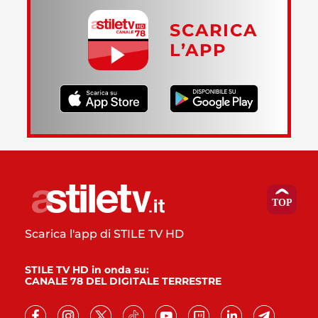
SCARICA
L’APP
Scarica l'app di STILE TV HD
STILE TV HD in onda su:
CANALE 78 DEL DIGITALE TERRESTRE