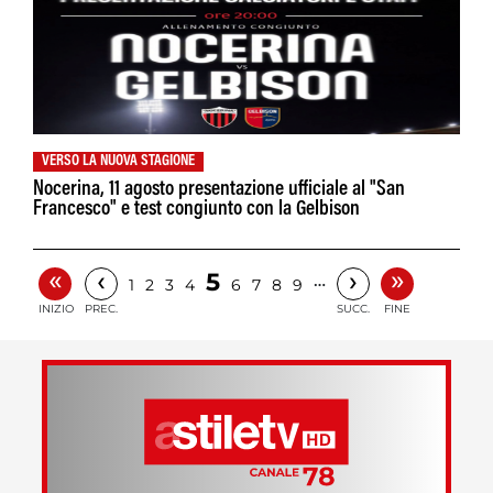
VERSO LA NUOVA STAGIONE
Nocerina, 11 agosto presentazione ufficiale al "San
Francesco" e test congiunto con la Gelbison
«
»
‹
›
5
…
1
2
3
4
6
7
8
9
INIZIO
PREC.
SUCC.
FINE