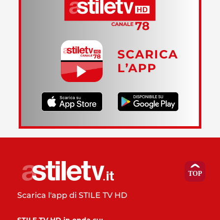
SCARICA
L’APP
Scarica l'app di STILE TV HD