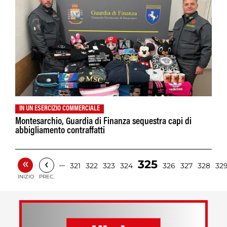
IN UN ESERCIZIO COMMERCIALE
Montesarchio, Guardia di Finanza sequestra capi di
abbigliamento contraffatti
«
‹
325
…
321
322
323
324
326
327
328
32
INIZIO
PREC.