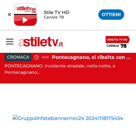
Stile TV HD
OTTIENI
Canale 78
raffollato nel centro storico: maxi sanzione e trasferimento ospiti
Pontecagnano, si ribalta con l'auto alla rotatoria: giovane ferito
CRONACA
10:09
PONTECAGNANO. Incidente stradale, nella notte, a
C
Pontecagnano...
Ca