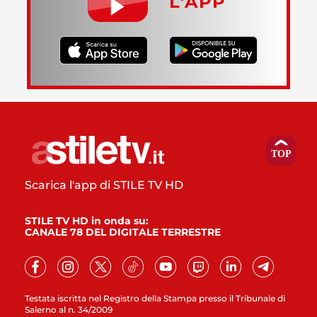
L’APP
Scarica l'app di STILE TV HD
STILE TV HD in onda su:
CANALE 78 DEL DIGITALE TERRESTRE
Testata iscritta nel Registro della Stampa presso il Tribunale di
Salerno al n. 34/2009