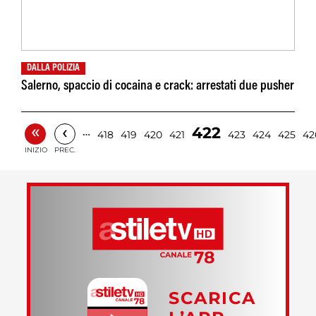
DALLA POLIZIA
Salerno, spaccio di cocaina e crack: arrestati due pusher
«
‹
422
…
418
419
420
421
423
424
425
42
INIZIO
PREC.
SCARICA