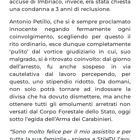
accuse di Imbriaco, invece, era stata chiesta
una condanna a 3 anni di reclusione.
Antonio Petillo, che si è sempre proclamato
innocente negando fermamente ogni
coinvolgimento, scegliendo per questo il
rito ordinario, esce dunque completamente
‘pulito’ dal vortice giudiziario in cui, suo
malgrado, si è ritrovato coinvolto: dal giorno
dell’arresto, fu anche sospeso in via
cautelativa dal lavoro percependo, per
questo, uno stipendio ridotto. Da domani,
non solo potrà tornare ad indossare la
divisa che ha dovuto dismettere, ma anche
ottenere tutti gli emolumenti arretrati non
versati dal Corpo Forestale dello Stato, oggi
sotto l’egida dell’Arma dei Carabinieri.
“Sono molto felice per il mio assistito e per
tutta la sua famiglia
- spiega a StileTV l’avv.