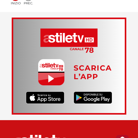
INIZIO
PREC.
SCARICA
L’APP