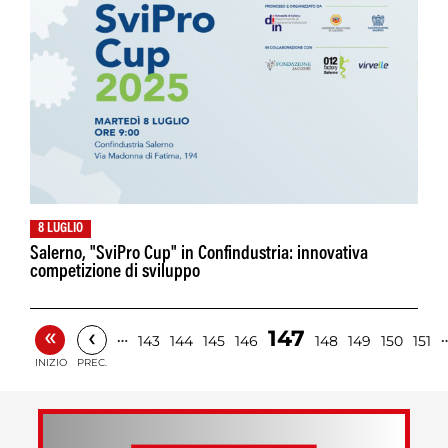
8 LUGLIO
Salerno, "SviPro Cup" in Confindustria: innovativa
competizione di sviluppo
«
‹
147
…
143
144
145
146
148
149
150
151
INIZIO
PREC.