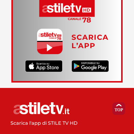
SCARICA
L’APP
Scarica l'app di STILE TV HD