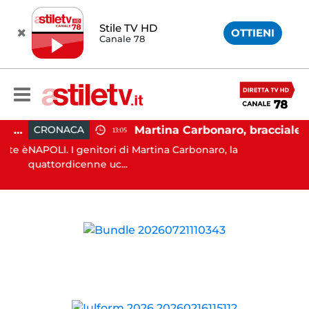
Stile TV HD
OTTIENI
Canale 78
Salerno, cadavere nel cortile di un palazzo: indaga la Polizia
Martina Carbonaro, braccialetto elettronico per i genitori della 14enne uccisa dall'ex
CRONACA
13:05
te è
NAPOLI. I genitori di Martina Carbonaro, la
quattordicenne uc...