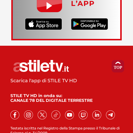
L’APP
Scarica l'app di STILE TV HD
STILE TV HD in onda su:
CANALE 78 DEL DIGITALE TERRESTRE
Testata iscritta nel Registro della Stampa presso il Tribunale di
Salerno al n. 34/2009