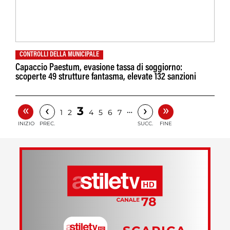
CONTROLLI DELLA MUNICIPALE
Capaccio Paestum, evasione tassa di soggiorno:
scoperte 49 strutture fantasma, elevate 132 sanzioni
«
»
‹
›
3
…
1
2
4
5
6
7
INIZIO
PREC.
SUCC.
FINE