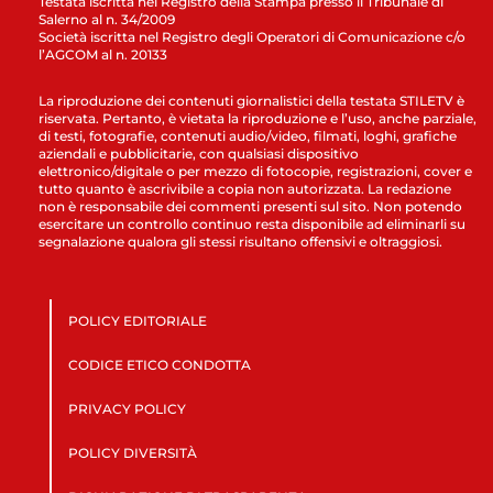
Testata iscritta nel Registro della Stampa presso il Tribunale di
Salerno al n. 34/2009
Società iscritta nel Registro degli Operatori di Comunicazione c/o
l’AGCOM al n. 20133
La riproduzione dei contenuti giornalistici della testata STILETV è
riservata. Pertanto, è vietata la riproduzione e l’uso, anche parziale,
di testi, fotografie, contenuti audio/video, filmati, loghi, grafiche
aziendali e pubblicitarie, con qualsiasi dispositivo
elettronico/digitale o per mezzo di fotocopie, registrazioni, cover e
tutto quanto è ascrivibile a copia non autorizzata. La redazione
non è responsabile dei commenti presenti sul sito. Non potendo
esercitare un controllo continuo resta disponibile ad eliminarli su
segnalazione qualora gli stessi risultano offensivi e oltraggiosi.
POLICY EDITORIALE
CODICE ETICO CONDOTTA
PRIVACY POLICY
POLICY DIVERSITÀ