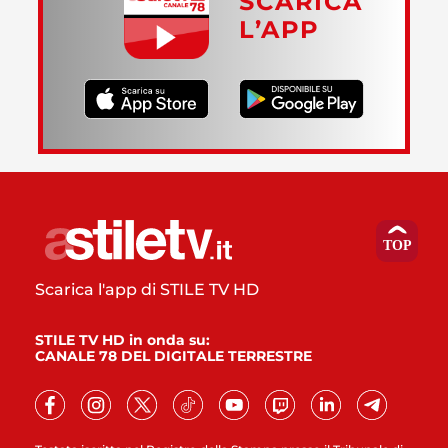
SCARICA
L’APP
Scarica l'app di STILE TV HD
STILE TV HD in onda su:
CANALE 78 DEL DIGITALE TERRESTRE