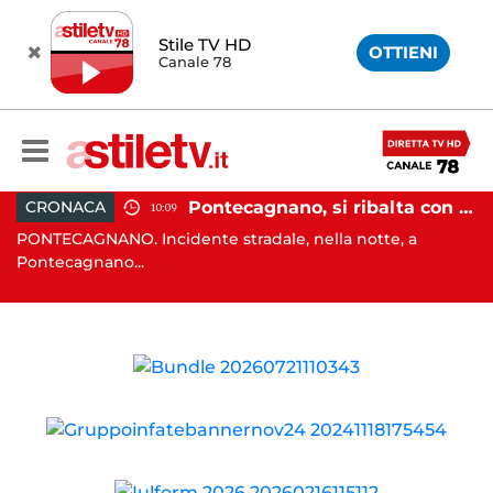
Stile TV HD
OTTIENI
Canale 78
, tenta di truffare anziana: 16enne denunciato dai carabinieri
Pontecagnano, si ribalta con l'auto alla rotatoria: giovane ferito
CRONACA
10:09
o
PONTECAGNANO. Incidente stradale, nella notte, a
C
Pontecagnano...
Ca