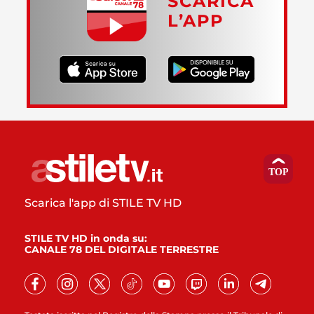
SCARICA
L’APP
Scarica l'app di STILE TV HD
STILE TV HD in onda su:
CANALE 78 DEL DIGITALE TERRESTRE