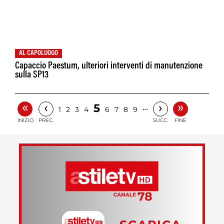
AL CAPOLUOGO
Capaccio Paestum, ulteriori interventi di manutenzione
sulla SP13
«
»
‹
›
5
…
1
2
3
4
6
7
8
9
INIZIO
PREC.
SUCC.
FINE