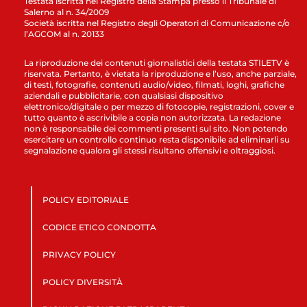
Testata iscritta nel Registro della Stampa presso il Tribunale di
Salerno al n. 34/2009
Società iscritta nel Registro degli Operatori di Comunicazione c/o
l’AGCOM al n. 20133
La riproduzione dei contenuti giornalistici della testata STILETV è
riservata. Pertanto, è vietata la riproduzione e l’uso, anche parziale,
di testi, fotografie, contenuti audio/video, filmati, loghi, grafiche
aziendali e pubblicitarie, con qualsiasi dispositivo
elettronico/digitale o per mezzo di fotocopie, registrazioni, cover e
tutto quanto è ascrivibile a copia non autorizzata. La redazione
non è responsabile dei commenti presenti sul sito. Non potendo
esercitare un controllo continuo resta disponibile ad eliminarli su
segnalazione qualora gli stessi risultano offensivi e oltraggiosi.
POLICY EDITORIALE
CODICE ETICO CONDOTTA
PRIVACY POLICY
POLICY DIVERSITÀ