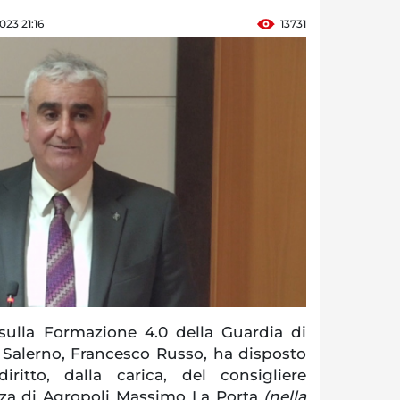
23 21:16
13731
ulla Formazione 4.0 della Guardia di
i Salerno, Francesco Russo, ha disposto
ritto, dalla carica, del consigliere
za di Agropoli Massimo La Porta
(nella