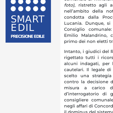
foto),
ristretto agli a
nell’ambito della no
condotta dalla Proc
Lucania. Dunque, si 
Consiglio comunale
Emilio Malandrino, c
primo dei non eletti tr
Intanto, i giudici del
rigettato tutti i rico
alcuni indagati, per
cautelari. Il legale d
scelto una strategia
contro la decisione d
misura a carico de
d’interrogatorio di 
consigliere comunal
negli affari di Concor
il dominus del sistema