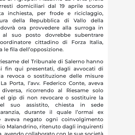
rresti domiciliari dal 19 aprile scorso
ta inchiesta, per frode e riciclaggio,
ura della Repubblica di Vallo della
dovrà ora provvedere alla surroga in
: al suo posto dovrebbe subentrare
oordinatore cittadino di Forza Italia,
a le fila dell’opposizione.
 Riesame del Tribunale di Salerno hanno
rsi fin qui presentati, dagli avvocati di
 la revoca o sostituzione delle misure
i La Porta, l’avv. Federico Conte, aveva
 diversa, ricorrendo al Riesame solo
el gip di non revocare o sostituire la
l suo assistito, chiesta in sede
garanzia, durante il quale l’ormai ex
e aveva negato ogni coinvolgimento
dio Malandrino, ritenuto dagli inquirenti
, avendo collaborato con le sue società