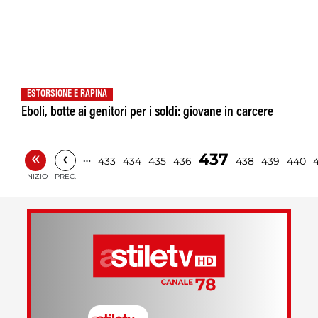
ESTORSIONE E RAPINA
Eboli, botte ai genitori per i soldi: giovane in carcere
«
‹
437
…
433
434
435
436
438
439
440
INIZIO
PREC.