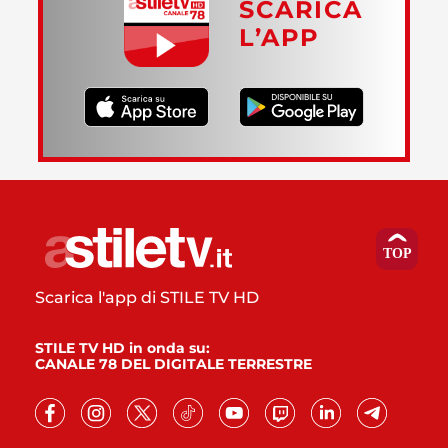
SCARICA
L’APP
Scarica l'app di STILE TV HD
STILE TV HD in onda su:
CANALE 78 DEL DIGITALE TERRESTRE