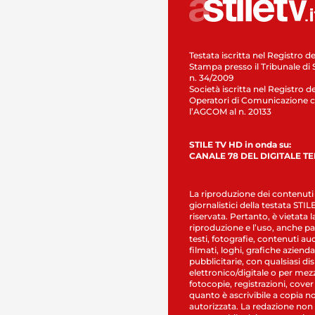
Testata iscritta nel Registro de
Stampa presso il Tribunale di 
n. 34/2009
Società iscritta nel Registro de
Operatori di Comunicazione c
l’AGCOM al n. 20133
STILE TV HD in onda su:
CANALE 78 DEL DIGITALE T
La riproduzione dei contenuti
giornalistici della testata STI
riservata. Pertanto, è vietata l
riproduzione e l’uso, anche par
testi, fotografie, contenuti au
filmati, loghi, grafiche aziendal
pubblicitarie, con qualsiasi di
elettronico/digitale o per mez
fotocopie, registrazioni, cover
quanto è ascrivibile a copia n
autorizzata. La redazione non