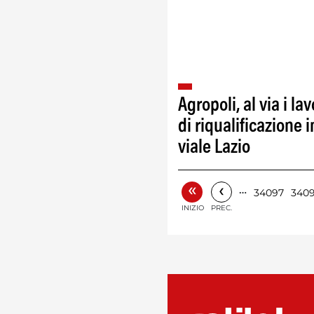
Agropoli, al via i lav
di riqualificazione i
viale Lazio
«
‹
…
34097
340
INIZIO
PREC.