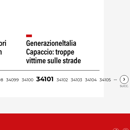
ori
GenerazioneItalia
n
Capaccio: troppe
vittime sulle strade
›
34101
…
98
34099
34100
34102
34103
34104
34105
SUCC.