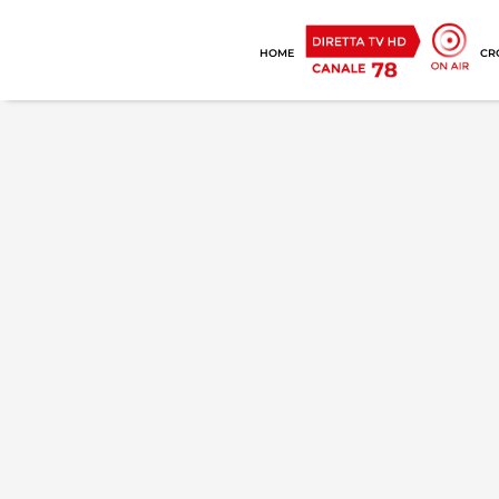
HOME
CR