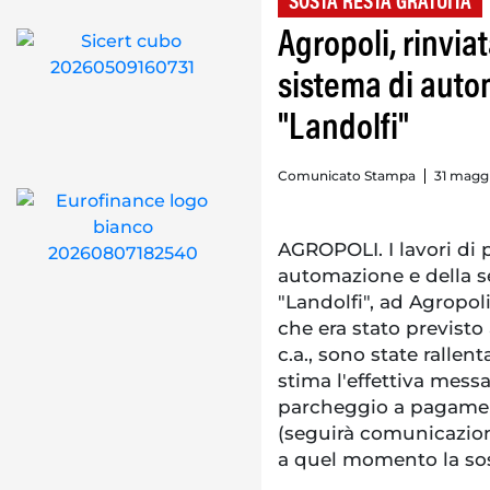
SOSTA RESTA GRATUITA
Agropoli, rinvia
sistema di auto
"Landolfi"
Comunicato Stampa
31 maggi
AGROPOLI. I lavori di 
automazione e della s
"Landolfi", ad Agropoli
che era stato previsto
c.a., sono state rallen
stima l'effettiva mess
parcheggio a pagament
(seguirà comunicazione
a quel momento la sos