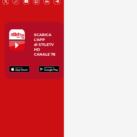
SCARICA
L’APP
di STILETV
HD
CANALE 78