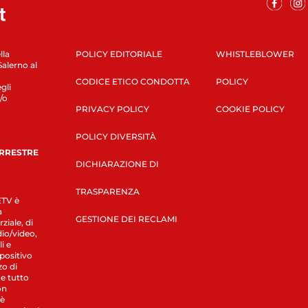
lla
POLICY EDITORIALE
WHISTLEBLOWER
Salerno al
CODICE ETICO CONDOTTA
POLICY
gli
/o
PRIVACY POLICY
COOKIE POLICY
POLICY DIVERSITÀ
ERRESTRE
DICHIARAZIONE DI
TRASPARENZA
LETV è
a
GESTIONE DEI RECLAMI
ziale, di
dio/video,
i e
spositivo
zo di
 e tutto
on
 è