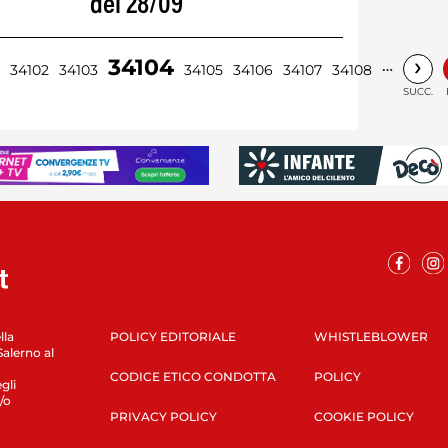
del 28/09
›
34104
…
34102
34103
34105
34106
34107
34108
SUCC.
lla
POLICY EDITORIALE
WHISTLEBLOWER
Salerno al
CODICE ETICO CONDOTTA
POLICY
gli
/o
PRIVACY POLICY
COOKIE POLICY