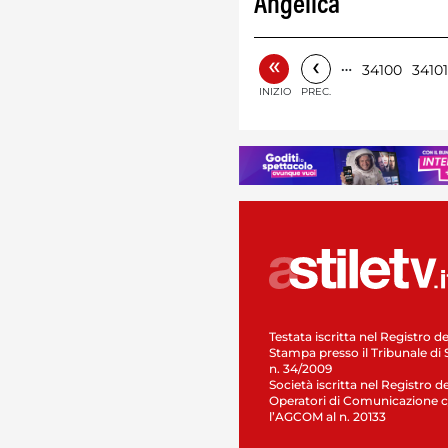
Angelica
«
‹
…
34100
34101
INIZIO
PREC.
Testata iscritta nel Registro de
Stampa presso il Tribunale di 
n. 34/2009
Società iscritta nel Registro de
Operatori di Comunicazione c
l’AGCOM al n. 20133