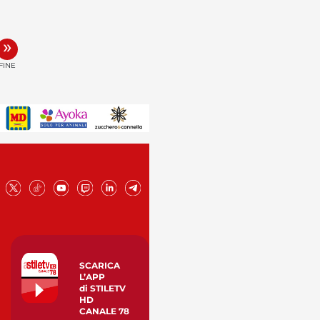
»
FINE
SCARICA
L’APP
di STILETV
HD
CANALE 78