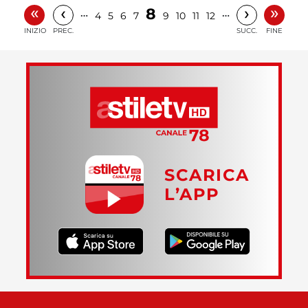
«
»
‹
›
8
…
…
4
5
6
7
9
10
11
12
INIZIO
PREC.
SUCC.
FINE
SCARICA
L’APP