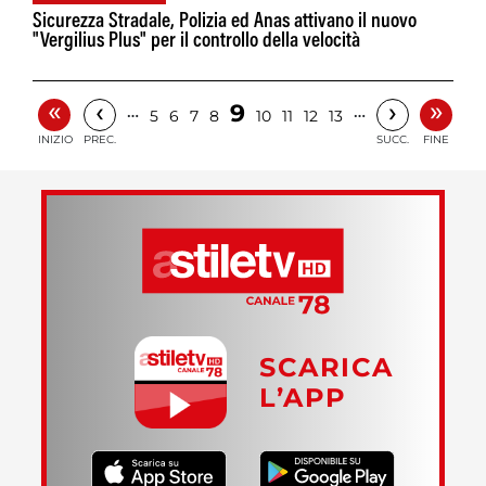
Sicurezza Stradale, Polizia ed Anas attivano il nuovo
"Vergilius Plus" per il controllo della velocità
«
»
‹
›
9
…
…
5
6
7
8
10
11
12
13
INIZIO
PREC.
SUCC.
FINE
SCARICA
L’APP