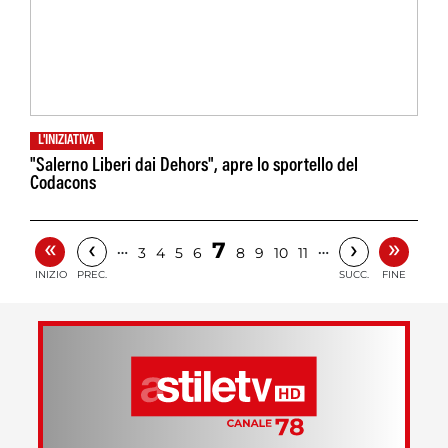
L'INIZIATIVA
"Salerno Liberi dai Dehors", apre lo sportello del
Codacons
«
»
‹
›
7
…
…
3
4
5
6
8
9
10
11
INIZIO
PREC.
SUCC.
FINE