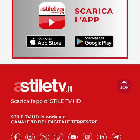
SCARICA
L’APP
Scarica l'app di STILE TV HD
STILE TV HD in onda su:
CANALE 78 DEL DIGITALE TERRESTRE