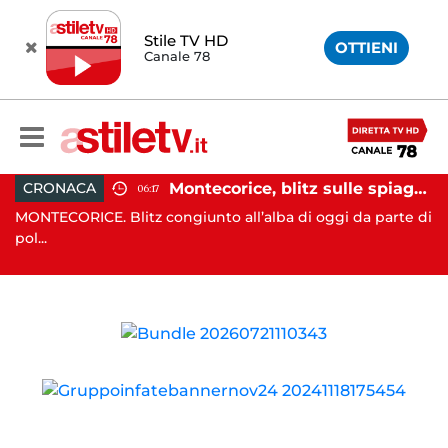
Stile TV HD
OTTIENI
Canale 78
assi e Rizzo incontrano Fico: “Intesa per potenziare servizi”
Montecorice, blitz sulle spiagge libere: sequestrati oltre 300 ombrelloni e lettini lasciati sull’arenile
CRONACA
06:17
nta
MONTECORICE. Blitz congiunto all’alba di oggi da parte di
CA
pol...
il .