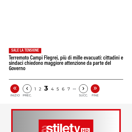
SALE LA TENSIONE
Terremoto Campi Flegrei, più di mille evacuati: cittadini e
sindaci chiedono maggiore attenzione da parte del
Governo
«
»
‹
›
3
…
1
2
4
5
6
7
INIZIO
PREC.
SUCC.
FINE