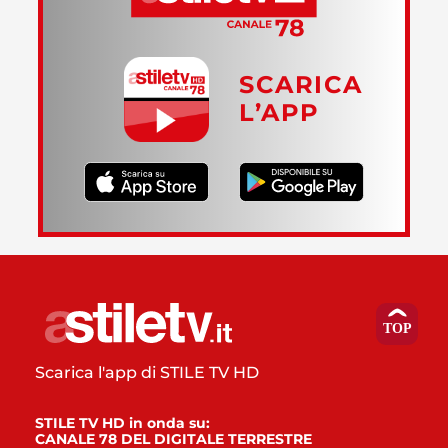
SCARICA
L’APP
Scarica l'app di STILE TV HD
STILE TV HD in onda su:
CANALE 78 DEL DIGITALE TERRESTRE