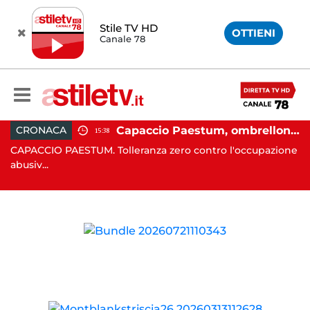
Stile TV HD
OTTIENI
Canale 78
 in moto nella notte: 19enne in prognosi riservata
Capaccio Paestum, ombrellone selvaggio: blitz della Municipale, sgomberate tutte le spiagge libere
CRONACA
15:38
in
CAPACCIO PAESTUM. Tolleranza zero contro l'occupazione
C
abusiv...
dr