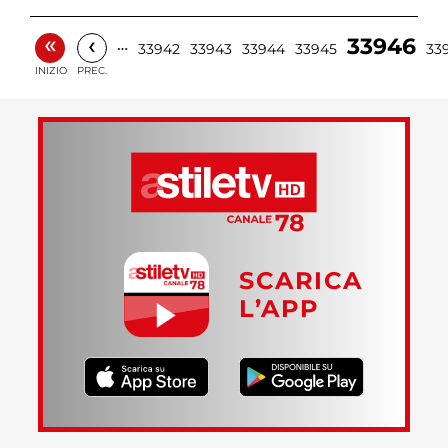
«
‹
33946
…
33942
33943
33944
33945
33
INIZIO
PREC.
SCARICA
L’APP