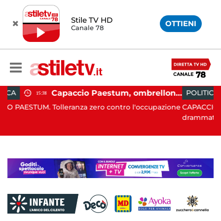
Stile TV HD
OTTIENI
Canale 78
Capaccio Paestum, ombrellone selvaggio: blitz della Municipale, sgomberate tutte le spiagge libere
POLITICA
19:43
za zero contro l'occupazione
CAPACCIO PAESTUM. È stato un 
drammatico, q...