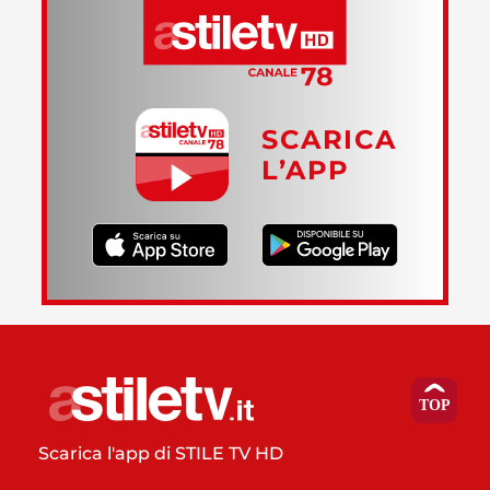
SCARICA
L’APP
Scarica l'app di STILE TV HD