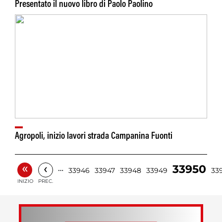
Presentato il nuovo libro di Paolo Paolino
Agropoli, inizio lavori strada Campanina Fuonti
«
‹
33950
…
33946
33947
33948
33949
33
INIZIO
PREC.