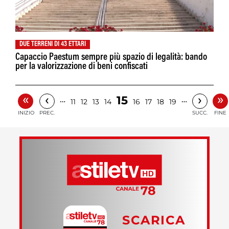
DUE TERRENI DI 43 ETTARI
Capaccio Paestum sempre più spazio di legalità: bando
per la valorizzazione di beni confiscati
«
»
‹
›
15
…
…
11
12
13
14
16
17
18
19
INIZIO
PREC.
SUCC.
FINE
SCARICA