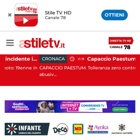
Stile TV HD
OTTIENI
Canale 78
Altavilla Silentina, incidente in moto nella notte: 19enne in prognosi riservata
CRONACA
15:38
enne in
CAPACCIO PAESTUM. Tolleranza zero contro l'occupaz
abusiv...