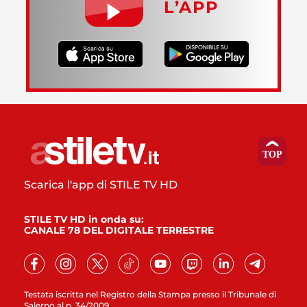
L’APP
Scarica l'app di STILE TV HD
STILE TV HD in onda su:
CANALE 78 DEL DIGITALE TERRESTRE
Testata iscritta nel Registro della Stampa presso il Tribunale di
Salerno al n. 34/2009