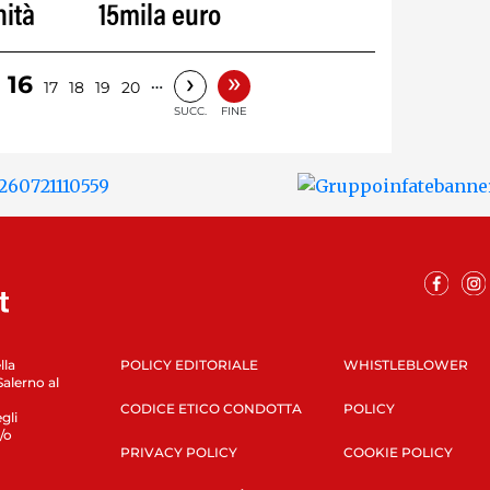
nità
15mila euro
»
›
16
…
17
18
19
20
SUCC.
FINE
lla
POLICY EDITORIALE
WHISTLEBLOWER
Salerno al
CODICE ETICO CONDOTTA
POLICY
gli
/o
PRIVACY POLICY
COOKIE POLICY