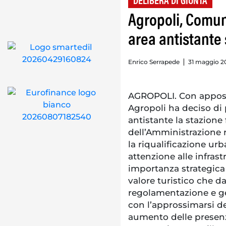
DELIBERA DI GIUNTA
Agropoli, Comun
area antistante 
Enrico Serrapede
31 maggio 20
AGROPOLI. Con apposit
Agropoli ha deciso di 
antistante la stazione 
dell’Amministrazione r
la riqualificazione urb
attenzione alle infrast
importanza strategica 
valore turistico che 
regolamentazione e ges
con l’approssimarsi de
aumento delle presenze