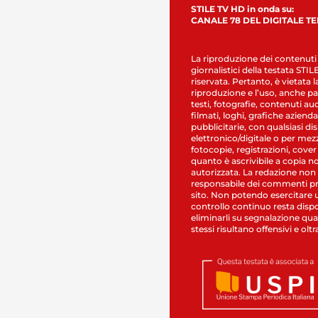
STILE TV HD in onda su:
CANALE 78 DEL DIGITALE T
La riproduzione dei contenuti
giornalistici della testata STI
riservata. Pertanto, è vietata l
riproduzione e l’uso, anche par
testi, fotografie, contenuti au
filmati, loghi, grafiche aziendal
pubblicitarie, con qualsiasi di
elettronico/digitale o per mez
fotocopie, registrazioni, cover
quanto è ascrivibile a copia n
autorizzata. La redazione non
responsabile dei commenti pr
sito. Non potendo esercitare 
controllo continuo resta dispo
eliminarli su segnalazione qual
stessi risultano offensivi e oltr