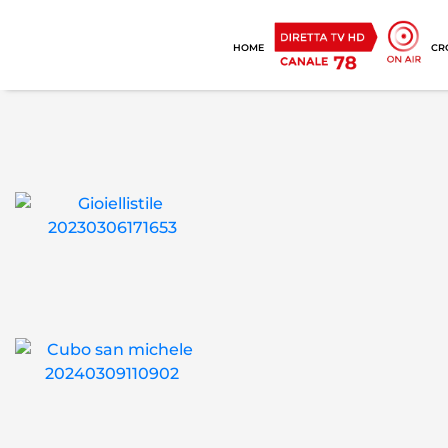
HOME
CR