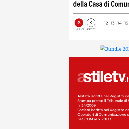
della Casa di Comu
«
‹
…
12
13
14
15
INIZIO
PREC.
Testata iscritta nel Registro de
Stampa presso il Tribunale di 
n. 34/2009
Società iscritta nel Registro de
Operatori di Comunicazione c
l’AGCOM al n. 20133