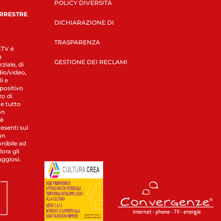
POLICY DIVERSITÀ
ERRESTRE
DICHIARAZIONE DI
TRASPARENZA
LETV è
a
GESTIONE DEI RECLAMI
ziale, di
dio/video,
i e
spositivo
zo di
 e tutto
on
 è
esenti sul
un
nibile ad
ora gli
aggiosi.