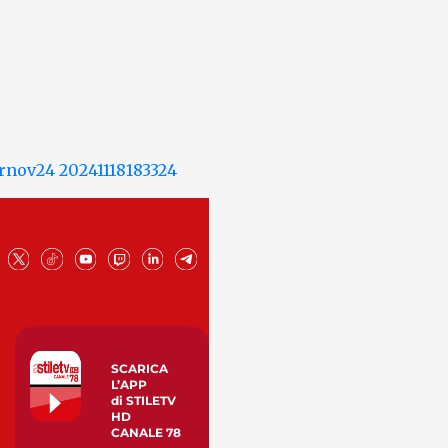
SCARICA
L’APP
di STILETV
HD
CANALE 78