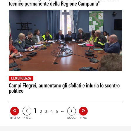
tecnico permanente della Regione Campania”
L'EMERGENZA
Campi Flegrei, aumentano gli sfollati e infuria lo scontro
politico
«
»
‹
›
1
…
2
3
4
5
INIZIO
PREC.
SUCC.
FINE