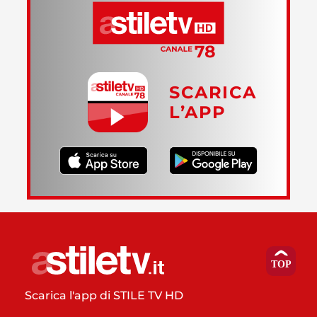
SCARICA
L’APP
Scarica l'app di STILE TV HD