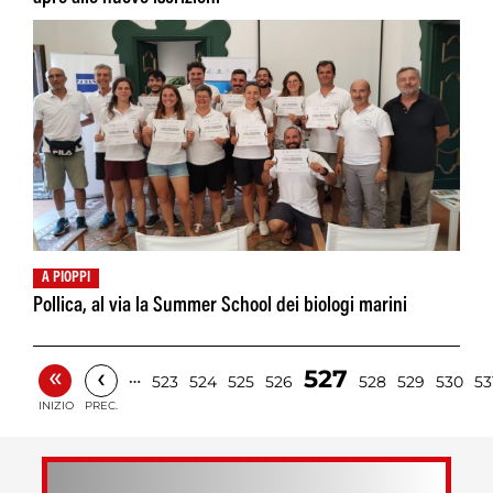
A PIOPPI
Pollica, al via la Summer School dei biologi marini
«
‹
527
…
523
524
525
526
528
529
530
53
INIZIO
PREC.