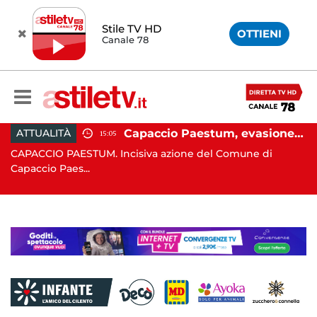
Stile TV HD
OTTIENI
Canale 78
Capaccio Paestum, evasione tassa di soggiorno: scoperte 49 strutture fantasma, elevate 132 sanzioni
CRONACA
15:05
13:55
M. Incisiva azione del Comune di
SALERNO. E' stato sco
a...