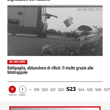
DA 500 EURO
Battipaglia, abbandono di rifiuti: 11 multe grazie alle
fototrappole
«
‹
523
…
519
520
521
522
524
525
526
527
INIZIO
PREC.