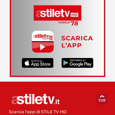
SCARICA
L’APP
Scarica l'app di STILE TV HD