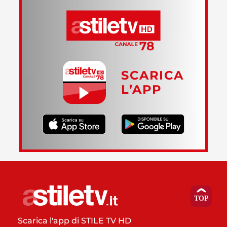
SCARICA
L’APP
Scarica l'app di STILE TV HD