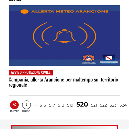
AVVISO PROTEZIONE CIVILE
Campania, allerta Arancione per maltempo sul territorio
regionale
«
‹
520
…
516
517
518
519
521
522
523
524
INIZIO
PREC.