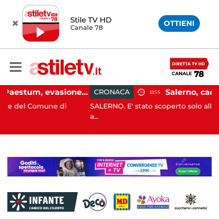
Stile TV HD
OTTIENI
Canale 78
Capaccio Paestum, evasione tassa di soggiorno: scoperte 49 strutture fantasma, elevate 132 sanzioni
CRONACA
13:55
ne di
SALERNO. E' stato scoperto solo all'alba, ma la sua
a...