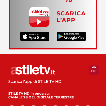
SCARICA
L’APP
Scarica l'app di STILE TV HD
STILE TV HD in onda su:
CANALE 78 DEL DIGITALE TERRESTRE