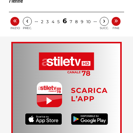
71enne
«
»
‹
›
6
…
…
2
3
4
5
7
8
9
10
INIZIO
PREC.
SUCC.
FINE
SCARICA
L’APP