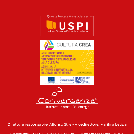
Direttore responsabile: Alfonso Stile - Vicedirettore: Marilina Letizia
Copyright 2023 STILETV NETWORK - All rights reserved - P. Iva