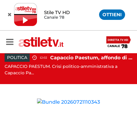
Stile TV HD
OTTIENI
Canale 78
 Campi Flegrei, nuova scossa e sciame sismico
Capaccio Paestum, affondo di Forza Italia: "Paolino è arrivato al capolinea"
POLITICA
12:02
CAPACCIO PAESTUM. Crisi politico-amministrativa a
AV
Capaccio Pa...
un