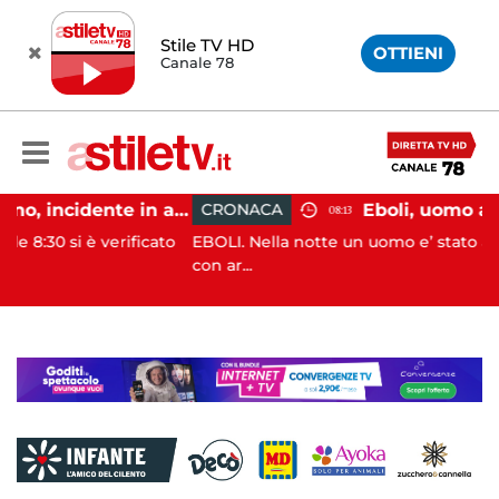
Stile TV HD
OTTIENI
Canale 78
Pontecagnano, incidente in autostrada: 5 giovani feriti
CRONACA
08:13
erificato
EBOLI. Nella notte un uomo e’ stato aggredito e fe
con ar...