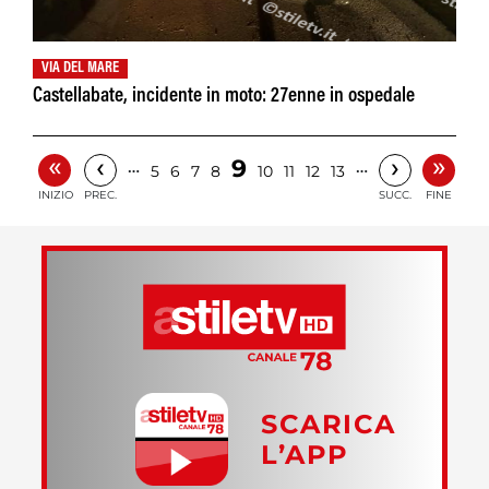
VIA DEL MARE
Castellabate, incidente in moto: 27enne in ospedale
«
»
‹
›
9
…
…
5
6
7
8
10
11
12
13
INIZIO
PREC.
SUCC.
FINE
SCARICA
L’APP