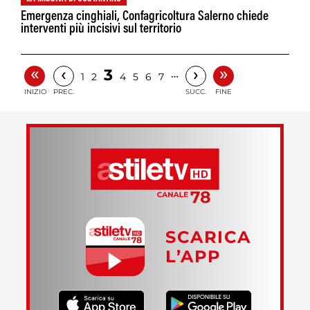
Emergenza cinghiali, Confagricoltura Salerno chiede
interventi più incisivi sul territorio
«
»
‹
›
3
…
1
2
4
5
6
7
INIZIO
PREC.
SUCC.
FINE
SCARICA
L’APP