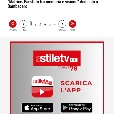
“Matrice. Paestum tra memoria e visione” dedicata a
Bambacaro
«
»
‹
›
1
…
2
3
4
5
INIZIO
PREC.
SUCC.
FINE
SCARICA
L’APP