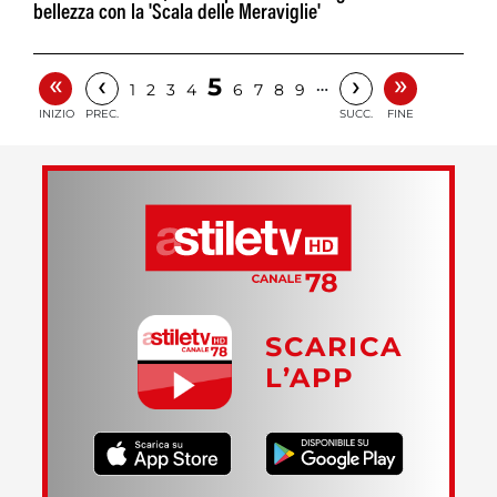
bellezza con la 'Scala delle Meraviglie'
«
»
‹
›
5
…
1
2
3
4
6
7
8
9
INIZIO
PREC.
SUCC.
FINE
SCARICA
L’APP