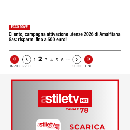
ECCO DOVE
Cilento, campagna attivazione utenze 2026 di Amalfitana
Gas: risparmi fino a 500 euro!
«
»
‹
›
2
…
1
3
4
5
6
INIZIO
PREC.
SUCC.
FINE
SCARICA