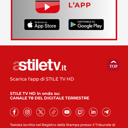
L’APP
Scarica l'app di STILE TV HD
STILE TV HD in onda su:
CANALE 78 DEL DIGITALE TERRESTRE
Testata iscritta nel Registro della Stampa presso il Tribunale di