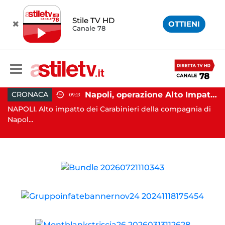
Stile TV HD
OTTIENI
Canale 78
a, abbandono illecito di rifiuti: uomo sorpreso dai carabinieri
Napoli, operazione Alto Impatto: trovate 252 dosi di droga
CRONACA
09:13
no
NAPOLI. Alto impatto dei Carabinieri della compagnia di
PO
Napol...
Ca