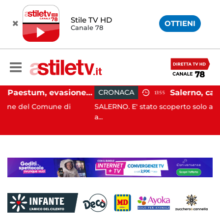
Stile TV HD
OTTIENI
Canale 78
Capaccio Paestum, evasione tassa di soggiorno: scoperte 49 strutture fantasma, elevate 132 sanzioni
CRONACA
13:55
une di
SALERNO. E' stato scoperto solo all'alba, ma la su
a...