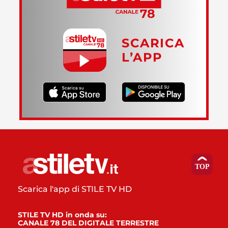
SCARICA
L’APP
Scarica l'app di STILE TV HD
STILE TV HD in onda su:
CANALE 78 DEL DIGITALE TERRESTRE