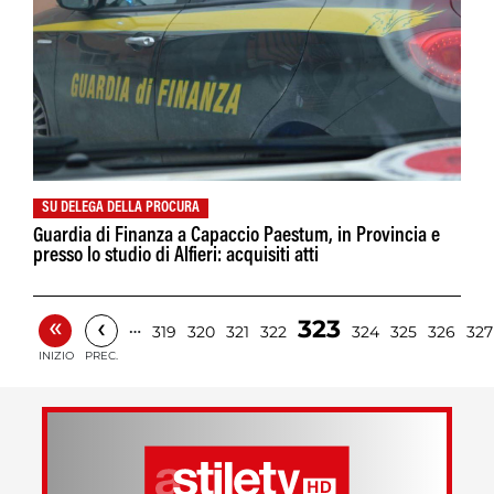
SU DELEGA DELLA PROCURA
Guardia di Finanza a Capaccio Paestum, in Provincia e
presso lo studio di Alfieri: acquisiti atti
«
‹
323
…
319
320
321
322
324
325
326
327
INIZIO
PREC.