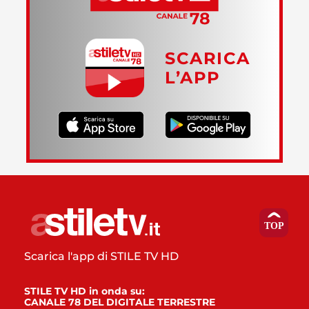
SCARICA
L’APP
Scarica l'app di STILE TV HD
STILE TV HD in onda su:
CANALE 78 DEL DIGITALE TERRESTRE