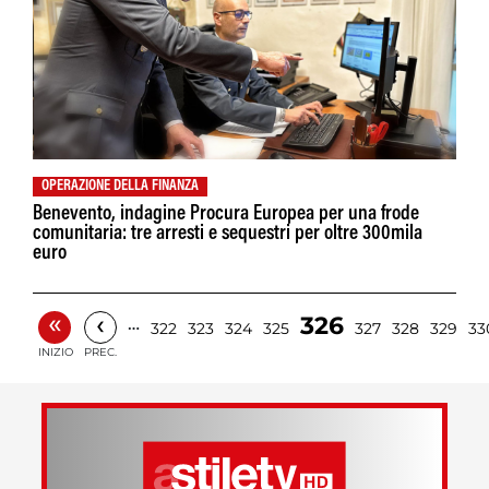
OPERAZIONE DELLA FINANZA
Benevento, indagine Procura Europea per una frode
comunitaria: tre arresti e sequestri per oltre 300mila
euro
«
‹
326
…
322
323
324
325
327
328
329
33
INIZIO
PREC.