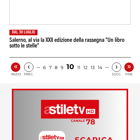
DAL 30 LUGLIO
Salerno, al via la XXII edizione della rassegna "Un libro
sotto le stelle"
«
»
‹
›
10
…
…
6
7
8
9
11
12
13
14
INIZIO
PREC.
SUCC.
FINE
SCARICA