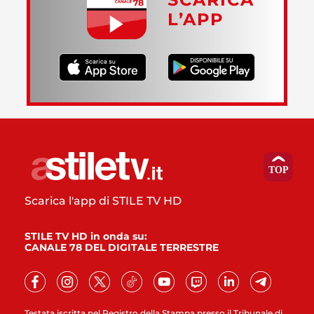
L’APP
Scarica l'app di STILE TV HD
STILE TV HD in onda su:
CANALE 78 DEL DIGITALE TERRESTRE
Testata iscritta nel Registro della Stampa presso il Tribunale di