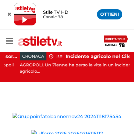
Stile TV HD
OTTIENI
Canale 78
Agropoli, botte a madre e sorella per ottenere denaro: 31enne in carcere
Incidente agricolo nel Cilento: trattore si ribal
CRONACA
15:35
li
AGROPOLI. Un 71enne ha perso la vita in un incidente
agricolo...