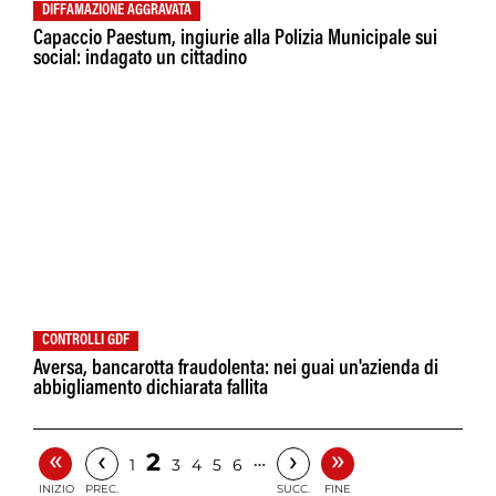
DIFFAMAZIONE AGGRAVATA
Capaccio Paestum, ingiurie alla Polizia Municipale sui
social: indagato un cittadino
CONTROLLI GDF
Aversa, bancarotta fraudolenta: nei guai un'azienda di
abbigliamento dichiarata fallita
«
»
‹
›
2
…
1
3
4
5
6
INIZIO
PREC.
SUCC.
FINE