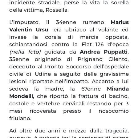
incidente stradale, perse la vita la sorella
della vittima, Rossella.
L’imputato, il 34enne rumeno
Marius
Valentin Ursu
, era ubriaco al volante ed
invase la corsia di marcia opposta,
schiantandosi contro la Fiat 126 d’epoca
(nella foto)
guidata da
Andrea Puppatti
,
35enne originario di Prignano Cilento,
deceduto al Pronto Soccorso dell’ospedale
civile di Udine a seguito delle gravissime
lesioni riportate nell’impatto. Accanto a lui
sedeva la madre, la 67enne
Miranda
Mondelli
, che riportò la frattura di bacino,
costole e vertebre cervicali restando per 3
mesi ricoverata presso il nosocomio
friulano.
Ad oltre due anni e mezzo dalla tragedia,
dunque, è arrivata ieri la sentenza di primo