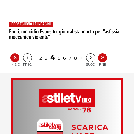
PROSEGUONO LE INDAGINI
Eboli, omicidio Esposito: giornalista morto per "asfissia
meccanica violenta"
«
»
‹
›
4
…
1
2
3
5
6
7
8
INIZIO
PREC.
SUCC.
FINE
SCARICA