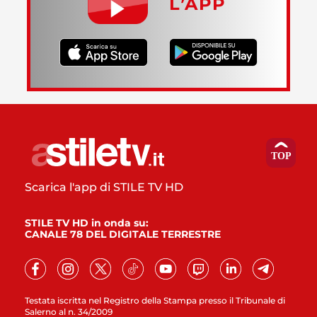
L’APP
Scarica l'app di STILE TV HD
STILE TV HD in onda su:
CANALE 78 DEL DIGITALE TERRESTRE
Testata iscritta nel Registro della Stampa presso il Tribunale di
Salerno al n. 34/2009