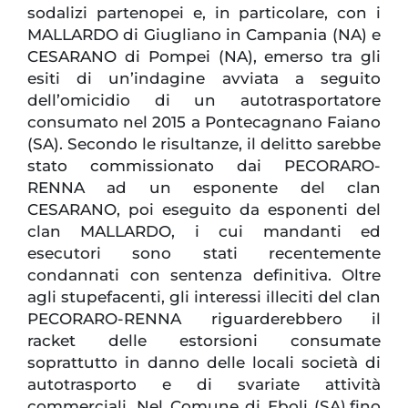
sodalizi partenopei e, in particolare, con i
MALLARDO di Giugliano in Campania (NA) e
CESARANO di Pompei (NA), emerso tra gli
esiti di un’indagine avviata a seguito
dell’omicidio di un autotrasportatore
consumato nel 2015 a Pontecagnano Faiano
(SA). Secondo le risultanze, il delitto sarebbe
stato commissionato dai PECORARO-
RENNA ad un esponente del clan
CESARANO, poi eseguito da esponenti del
clan MALLARDO, i cui mandanti ed
esecutori sono stati recentemente
condannati con sentenza definitiva. Oltre
agli stupefacenti, gli interessi illeciti del clan
PECORARO-RENNA riguarderebbero il
racket delle estorsioni consumate
soprattutto in danno delle locali società di
autotrasporto e di svariate attività
commerciali. Nel Comune di Eboli (SA),fino