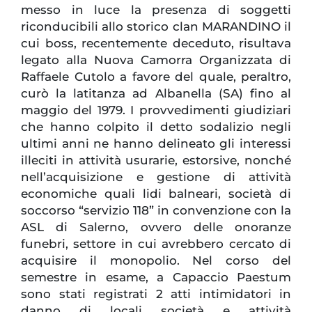
messo in luce la presenza di soggetti
riconducibili allo storico clan MARANDINO il
cui boss, recentemente deceduto, risultava
legato alla Nuova Camorra Organizzata di
Raffaele Cutolo a favore del quale, peraltro,
curò la latitanza ad Albanella (SA) fino al
maggio del 1979. I provvedimenti giudiziari
che hanno colpito il detto sodalizio negli
ultimi anni ne hanno delineato gli interessi
illeciti in attività usurarie, estorsive, nonché
nell’acquisizione e gestione di attività
economiche quali lidi balneari, società di
soccorso “servizio 118” in convenzione con la
ASL di Salerno, ovvero delle onoranze
funebri, settore in cui avrebbero cercato di
acquisire il monopolio. Nel corso del
semestre in esame, a Capaccio Paestum
sono stati registrati 2 atti intimidatori in
danno di locali società e attività