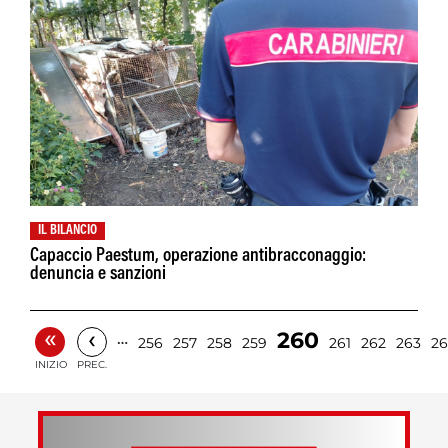
IL BILANCIO
Capaccio Paestum, operazione antibracconaggio:
denuncia e sanzioni
«
‹
260
…
256
257
258
259
261
262
263
2
INIZIO
PREC.