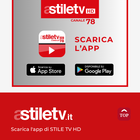
SCARICA
L’APP
Scarica l'app di STILE TV HD