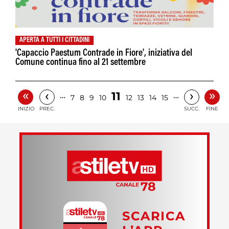
APERTA A TUTTI I CITTADINI
'Capaccio Paestum Contrade in Fiore', iniziativa del
Comune continua fino al 21 settembre
«
»
‹
›
11
…
…
7
8
9
10
12
13
14
15
INIZIO
PREC.
SUCC.
FINE
SCARICA