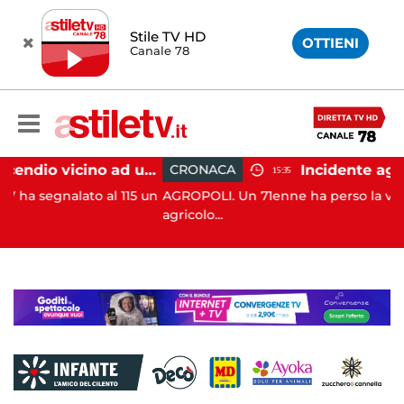
Stile TV HD
OTTIENI
Canale 78
Salerno, incendio vicino ad un traliccio: tempestivi i soccorsi
CRONACA
15:35
al 115 un
AGROPOLI. Un 71enne ha perso la vita in un inciden
agricolo...