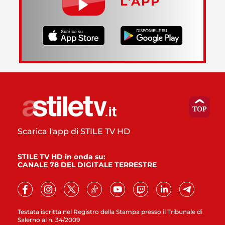
L’APP
Scarica l'app di STILE TV HD
STILE TV HD in onda su:
CANALE 78 DEL DIGITALE TERRESTRE
Testata iscritta nel Registro della Stampa presso il Tribunale di
Salerno al n. 34/2009